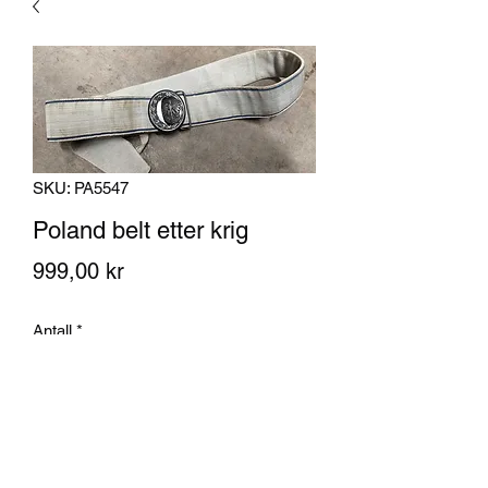
SKU: PA5547
Poland belt etter krig
Pris
999,00 kr
Antall
*
Legg til i handlekurv