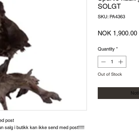
SOLGT
SKU: PA4363
NOK 1,900.00
Quantity
*
Out of Stock
Not
med post
salg i butikk kan ikke send med post!!!!!