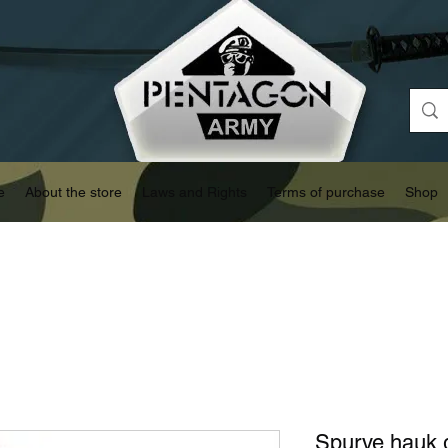
e
About the store
Laws and Rights
Terms of purchase
Shop
Spurve hauk 