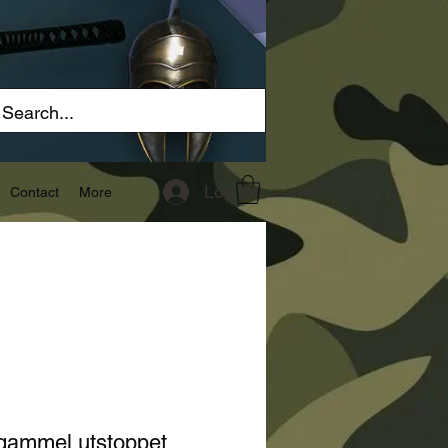
Log In
Contact
More
gammel utstoppet