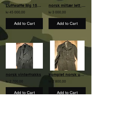
Luffwaffe Mg 151 , 20 mm brukt av Wehrmacht. Kan IKKE bli funksjonelt.
norsk miltær lett jakke
kr 45 000,00
kr 3 000,00
Add to Cart
Add to Cart
norsk vinterfrakks
komplet norsk uniform 80 talls
kr 2 700,00
kr 2 800,00
Add to Cart
Add to Cart