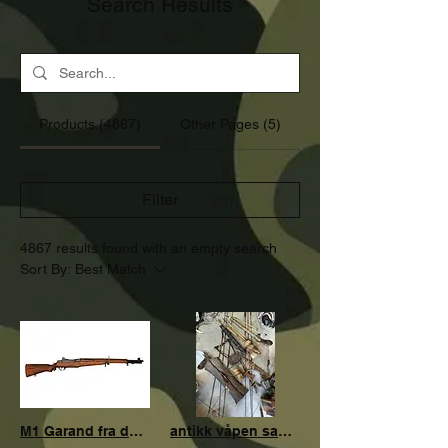
Search Results
Products (4867)
Other Pages (5)
Filter
4867 results found with an empty search
Sort By:
Best Match
M1 Garand fra dennix
antikk våpen samling fra Turkana folk Kenya