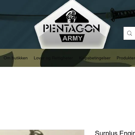
Om butikken
Lover og Rettigheter
Kjøpsbetingelser
Produkte
Surplus Engin