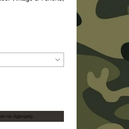
le når tilgjengelig