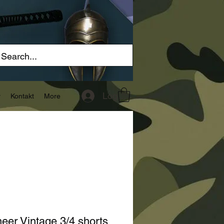
Logg inn
r
Kontakt
More
eer Vintage 3/4 shorts,