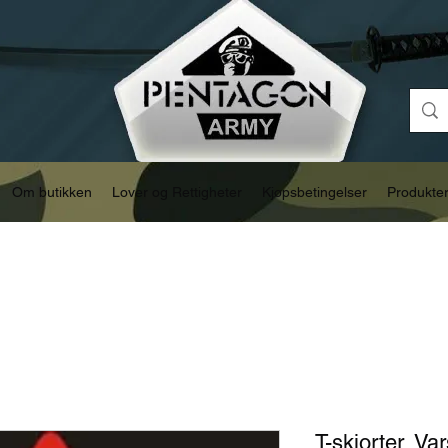
Om butikken
Lover og Rettigheter
Kjøpsbetingelser
Produkte
T-skjorter, Var