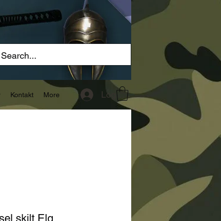
Logg inn
r
Kontakt
More
sel skilt Elg