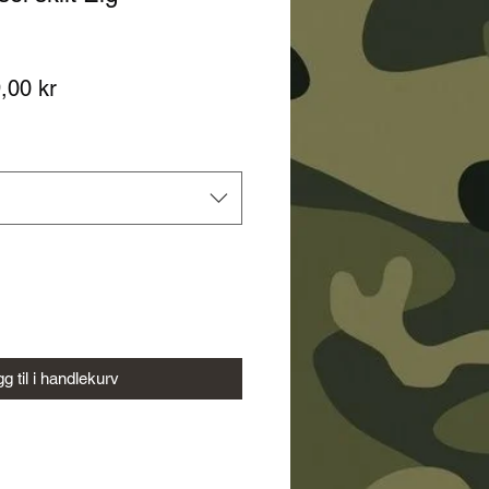
ig
Salgspris
,00 kr
g til i handlekurv