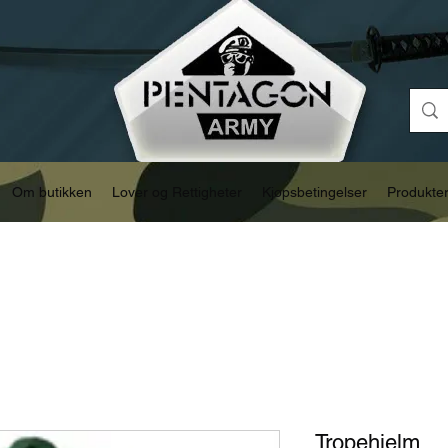
Om butikken
Lover og Rettigheter
Kjøpsbetingelser
Produkte
Tropehjelm