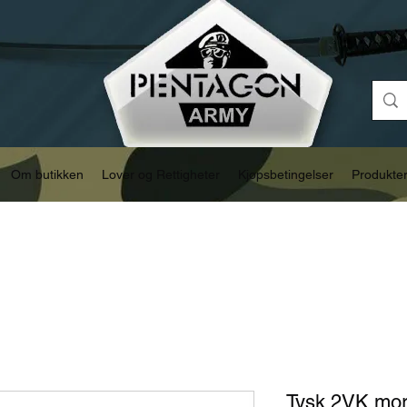
Om butikken
Lover og Rettigheter
Kjøpsbetingelser
Produkte
Tysk 2VK mor