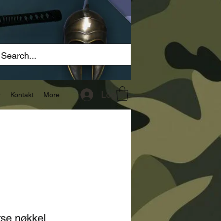
Logg inn
r
Kontakt
More
se nøkkel