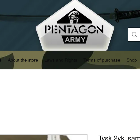
e
About the store
Laws and Rights
Terms of purchase
Shop
Tysk 2vk. sam