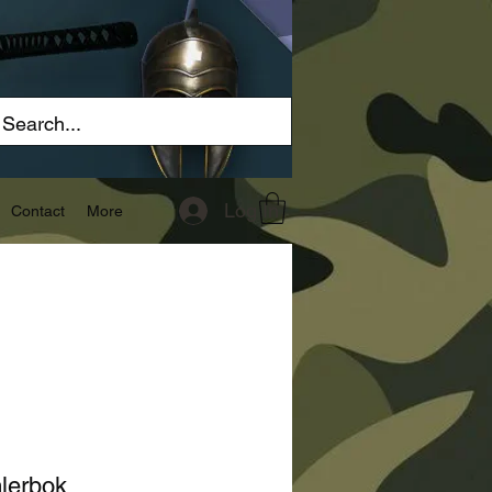
Log In
Contact
More
lerbok