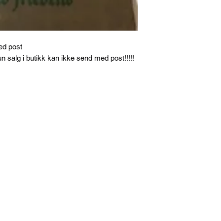
med post
salg i butikk kan ikke send med post!!!!!