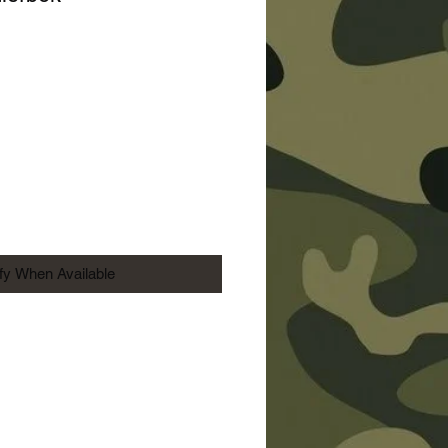
ice
ify When Available