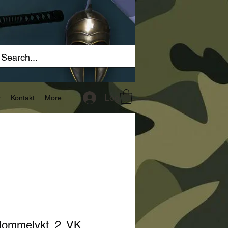
Logg inn
r
Kontakt
More
lommelykt, 2. VK