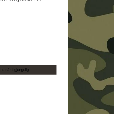
s
le når tilgjengelig