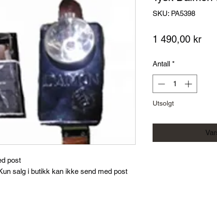
SKU: PA5398
Pri
1 490,00 kr
Antall
*
Utsolgt
Vars
ed post
un salg i butikk kan ikke send med post