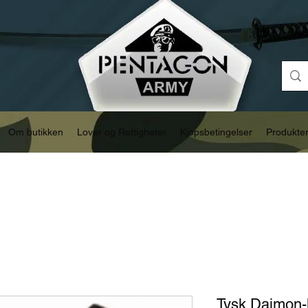
Om butikken
Lover og Rettigheter
Kjøpsbetingelser
Produkte
Tysk Daimon-