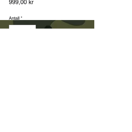
Pris
999,00 kr
Antall
*
Utsolgt
Varsle når tilgjengelig
viktig den produkt sendes ikke med
post
Våpen og Antikk og Kommisjon - Kun
salg i butikk kan ikke send med post
!!!!!