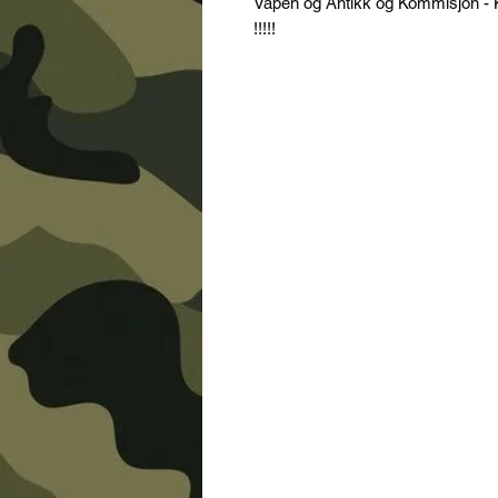
Våpen og Antikk og Kommisjon - K
!!!!!