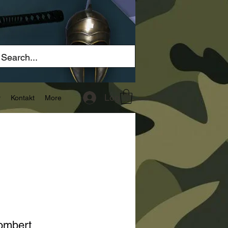
Logg inn
r
Kontakt
More
ombert