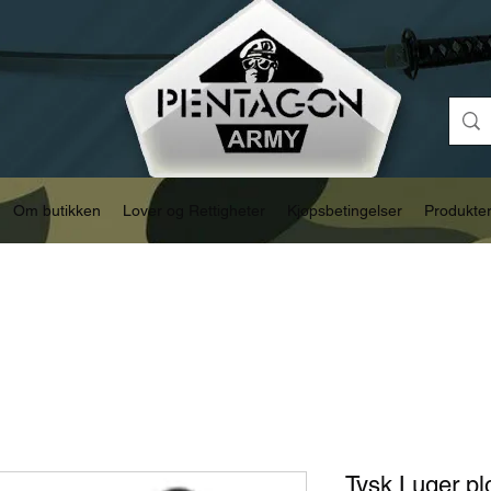
Om butikken
Lover og Rettigheter
Kjøpsbetingelser
Produkte
Tysk Luger pl