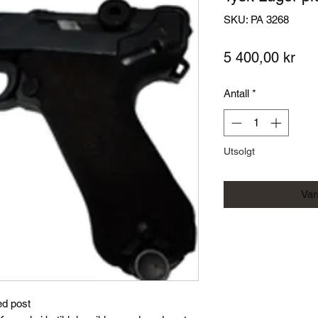
SKU: PA 3268
Pri
5 400,00 kr
Antall
*
Utsolgt
Vars
ed post