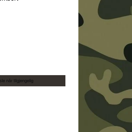
s
le når tilgjengelig