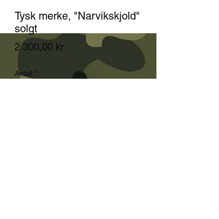
Tysk merke, "Narvikskjold"
solgt
Pris
2 300,00 kr
Antall
*
Utsolgt
Varsle når tilgjengelig
viktig den produkt sendes ikke med
post
Våpen og Antikk og Kommisjon - Kun
salg i butikk kan ikke send med post
!!!!!