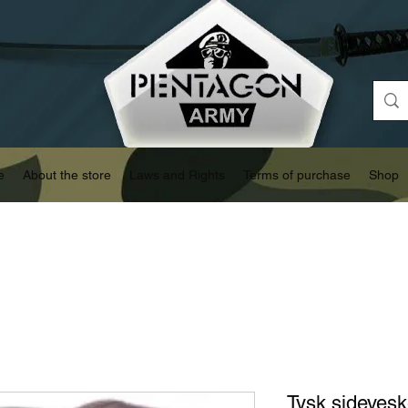
e
About the store
Laws and Rights
Terms of purchase
Shop
Tysk sideves