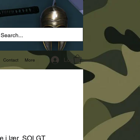
Log In
Contact
More
ke i lær, SOLGT