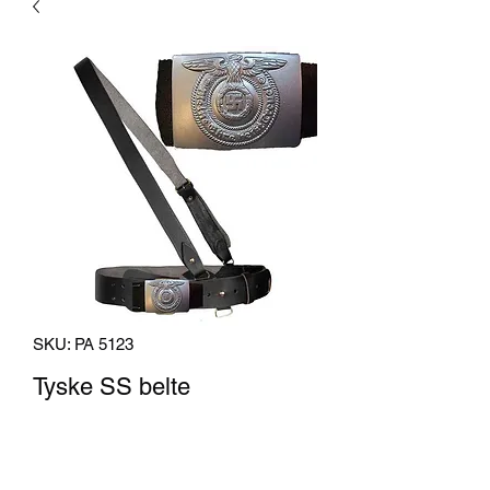
SKU: PA 5123
Tyske SS belte
Pris
2 000,00 kr
Antall
*