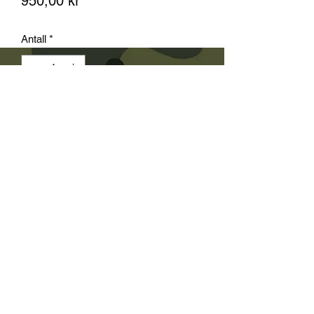
Pris
950,00 kr
Antall
*
Utsolgt
Varsle når tilgjengelig
viktig den produkt sendes ikke med
post
Våpen og Antikk og Kommisjon - Kun
salg i butikk kan ikke send med post
!!!!!