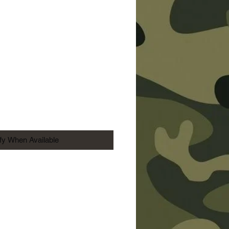
ice
ify When Available