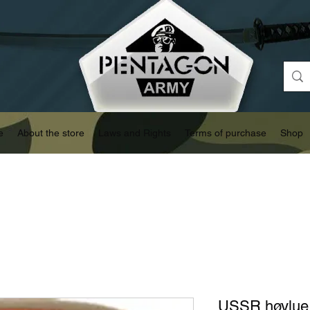
e
About the store
Laws and Rights
Terms of purchase
Shop
USSR høylue