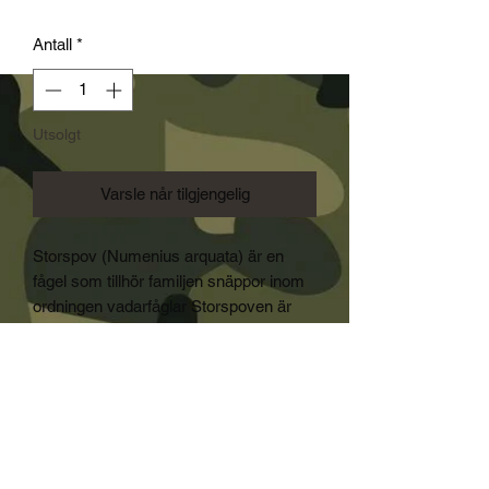
Antall
*
Utsolgt
Varsle når tilgjengelig
Storspov (Numenius arquata) är en
fågel som tillhör familjen snäppor inom
ordningen vadarfåglar Storspoven är
världens största vadare. Den har långa
ben och en lång näbb som böjer av
nedåt. Honorna har ofta urskiljbart
längre näbb. Storspoven är ungefär 50-
55 cm lång, och har ett vingspann på
omkring 100 cm. Den är
brungråspräcklig med en smal vit