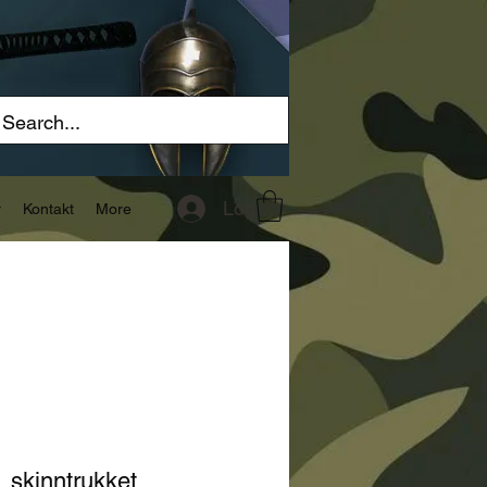
Logg inn
r
Kontakt
More
, skinntrukket