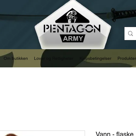
Om butikken
Lover og Rettigheter
Kjøpsbetingelser
Produkte
Vann - flaske 