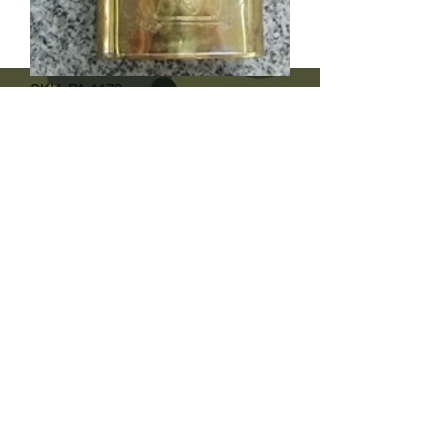
SKU: PA 1170
Vann - pipe
Pris
250,00 kr
Antall
*
Legg til i handlekurv