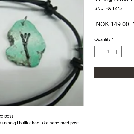
SKU: PA 1275
R
 NOK 149.00 
P
Quantity
*
ed post
un salg i butikk kan ikke send med post