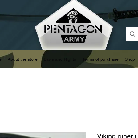
e
About the store
Laws and Rights
Terms of purchase
Shop
Viking runer i