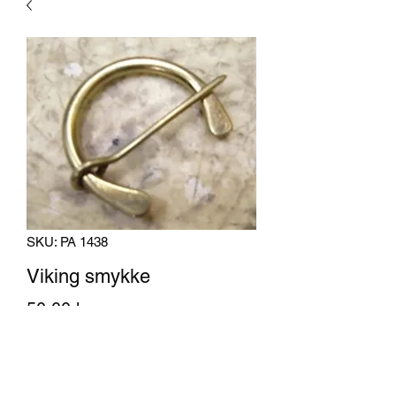
SKU: PA 1438
Viking smykke
Pris
50,00 kr
Antall
*