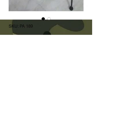
SKU: PA 189
Viking stekepanne stativ
Price
NOK 500.00
Quantity
*
Add to Cart