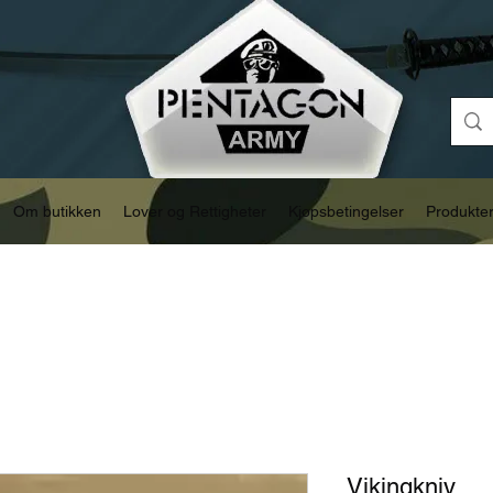
Om butikken
Lover og Rettigheter
Kjøpsbetingelser
Produkte
Vikingkniv