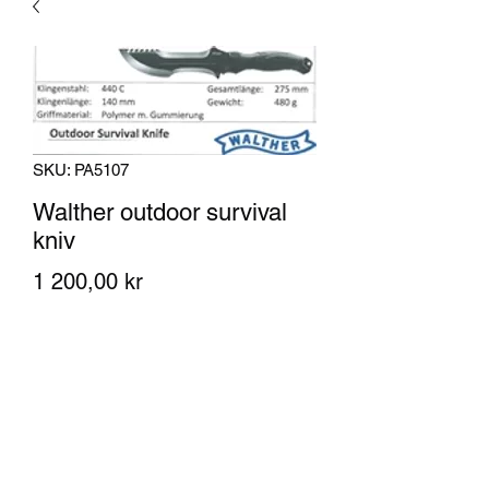
SKU: PA5107
Walther outdoor survival
kniv
Pris
1 200,00 kr
Antall
*
Legg til i handlekurv