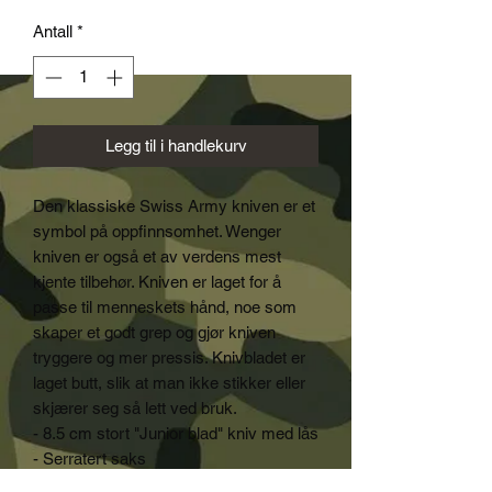
Antall
*
Legg til i handlekurv
Den klassiske Swiss Army kniven er et
symbol på oppfinnsomhet. Wenger
kniven er også et av verdens mest
kjente tilbehør. Kniven er laget for å
passe til menneskets hånd, noe som
skaper et godt grep og gjør kniven
tryggere og mer pressis. Knivbladet er
laget butt, slik at man ikke stikker eller
skjærer seg så lett ved bruk.
- 8.5 cm stort "Junior blad" kniv med lås
- Serratert saks
- Liten stjernetrekker