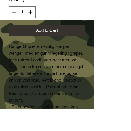
Add to Cart
RangerGrip er en vanlig Ranger
wenger, med en gunni legering i grepet,
for ekstremt godt grep, selv med våt
kniv. Denne kniven kommer i signal gul
farge, for lettere å kunne finne og se
kniven ved bruk. Matrialene i grepet er
resirkulert plastikk. Polar utforskeren
Eric Larsen har utpekt denne som sin
favoritt.
- En håndsåpning nødsituasjons kniv
med lås
- En håndsåpning kniv
- Nebbtang med vaier kutter