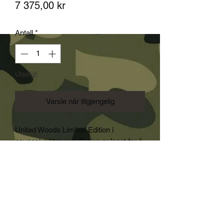
Pris
7 375,00 kr
Antall
*
Utsolgt
Varsle når tilgjengelig
United Woods Limited Edition i
gaveeske i treverk. Serien er laget for å
feire Wenger Swiss Army's 120 årsdag.
De fire Wenger-knivene i treverk
representerer de 5 kontinentene i
verden, laget i et treverk som er tilhører
verdensdelen den representerer. Den
siste er av de klassiske Wenger-
knivene.