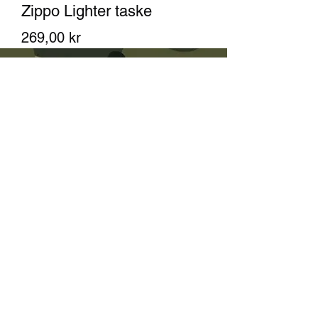
Zippo Lighter taske
Pris
269,00 kr
Antall
*
Utsolgt
Varsle når tilgjengelig
Taske til Zippo lightere i svart lær.
Kommer med metall klipps.